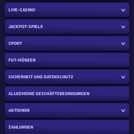
LIVE-CASINO
JACKPOT-SPIELE
SPORT
FUT-MÜNZEN
SICHERHEIT UND DATENSCHUTZ
ALLGEMEINE GESCHÄFTSBEDINGUNGEN
AKTIONEN
ZAHLUNGEN